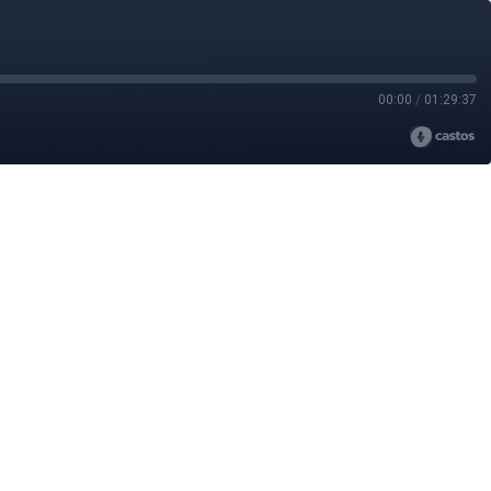
00:00
/
01:29:37