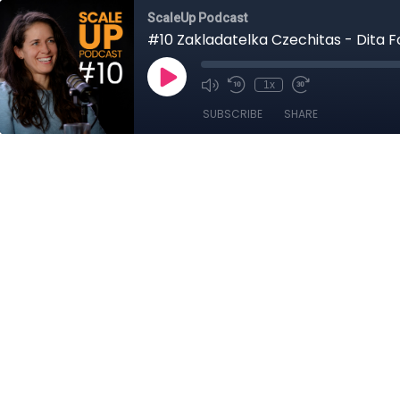
ScaleUp Podcast
#10 Zakladatelka Czechitas - Dita 
1x
SUBSCRIBE
SHARE